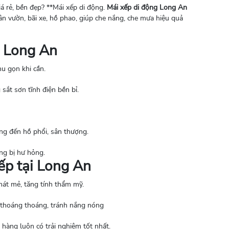
iá rẻ, bền đẹp? **Mái xếp di động.
Mái xếp di động Long An
ân vườn, bãi xe, hồ phao, giúp che nắng, che mưa hiệu quả
i Long An
hu gọn khi cần.
sắt sơn tĩnh điện bền bỉ.
ng đến hồ phổi, sân thượng.
ng bị hư hỏng.
ếp tại Long An
mát mẻ, tăng tính thẩm mỹ.
 thoáng thoáng, tránh nắng nóng
hàng luôn có trải nghiệm tốt nhất.