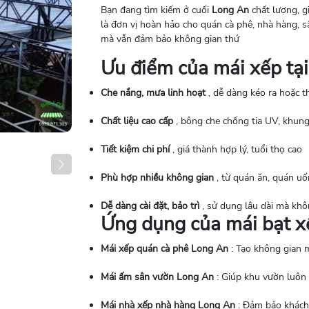
Bạn đang tìm kiếm ở cuối
Long An
chất lượng, g
là đơn vị hoàn hảo cho quán cà phê, nhà hàng, s
mà vẫn đảm bảo không gian thứ
Ưu điểm của mái xếp tạ
Che nắng, mưa linh hoạt
, dễ dàng kéo ra hoặc t
Chất liệu cao cấp
, bông che chống tia UV, khung 
Tiết kiệm chi phí
, giá thành hợp lý, tuổi thọ cao
Phù hợp nhiều không gian
, từ quán ăn, quán uố
Dễ dàng cài đặt, bảo trì
, sử dụng lâu dài mà khô
Ứng dụng của mái bạt x
Mái xếp quán cà phê Long An
: Tạo không gian 
Mái ấm sân vườn Long An
: Giúp khu vườn luôn
Mái nhà xếp nhà hàng Long An
: Đảm bảo khách 