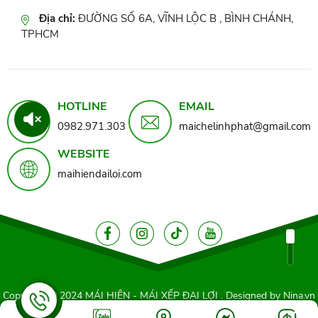
Địa chỉ:
ĐƯỜNG SỐ 6A, VĨNH LỘC B , BÌNH CHÁNH,
TPHCM
HOTLINE
EMAIL
0982.971.303
maichelinhphat@gmail.com
WEBSITE
maihiendailoi.com
Copyright © 2024
MÁI HIÊN - MÁI XẾP ĐẠI LỢI
. Designed by
Nina.vn