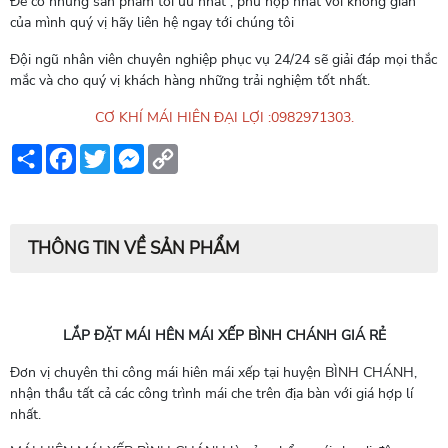
Để có những sản phẩm tối ưu nhất , phù hợp nhất với không gian
của mình quý vị hãy liên hệ ngay tới chúng tôi
Đội ngũ nhân viên chuyên nghiệp phục vụ 24/24 sẽ giải đáp mọi thắc
mắc và cho quý vị khách hàng những trải nghiệm tốt nhất.
CƠ KHÍ MÁI HIÊN ĐẠI LỢI :0982971303.
Share
Facebook
Twitter
Messenger
Copy
Link
THÔNG TIN VỀ SẢN PHẨM
LẮP ĐẶT MÁI HÊN MÁI XẾP BÌNH CHÁNH GIÁ RẺ
Đơn vị chuyên thi công mái hiên mái xếp tại huyện BÌNH CHÁNH,
nhận thầu tất cả các công trình mái che trên địa bàn với giá hợp lí
nhất.